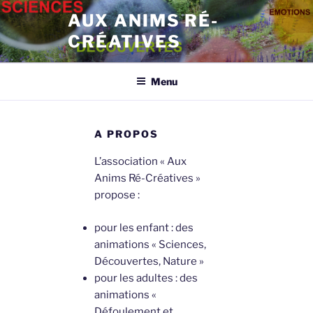
Aller
AUX ANIMS RÉ-
au
CRÉATIVES
contenu
principal
Menu
A PROPOS
L’association « Aux
Anims Ré-Créatives »
propose :
pour les enfant : des
animations « Sciences,
Découvertes, Nature »
pour les adultes : des
animations «
Défoulement et